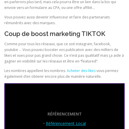
en parlerons plus tard, mais cela pourra être un lien dans la bio qui
envoie vers un formulaire au CPA, ou une offre affilié…
Vous pouvez aussi devenir influenceur et faire des partenariats
rémunérés avec des marques.
Coup de boost marketing TIKTOK
Comme pour tous les réseaux, que ce soit instagram, facebook,
youtube … Vous pouvez booster vos publication avec des milliers de
likes et vues pour pas grand chose. Ce n’est pas qualitatif mais ça aide à
gagner en visibilité sur les réseaux et être en “featured”.
Les nombres appellent les nombres.
Acheter des likes
vous permez
également d’en obtenir encore plus de manière naturelle.
Seo Powa
RÉFÉRENCEMENT
•
Référencement Local