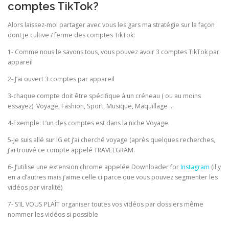
comptes TikTok?
Alors laissez-moi partager avec vous les gars ma stratégie sur la façon
dont je cultive / ferme des comptes TikTok:
1- Comme nous le savons tous, vous pouvez avoir 3 comptes TikTok par
appareil
2- J’ai ouvert 3 comptes par appareil
3-chaque compte doit être spécifique à un créneau ( ou au moins
essayez). Voyage, Fashion, Sport, Musique, Maquillage …
4-Exemple: L’un des comptes est dans la niche Voyage.
5-Je suis allé sur IG et j’ai cherché voyage (après quelques recherches,
j’ai trouvé ce compte appelé TRAVELGRAM.
6- J’utilise une extension chrome appelée Downloader for
Instagram
(il y
en a d’autres mais j’aime celle ci parce que vous pouvez segmenter les
vidéos par viralité)
7- S’IL VOUS PLAÎT organiser toutes vos vidéos par dossiers même
nommer les vidéos si possible