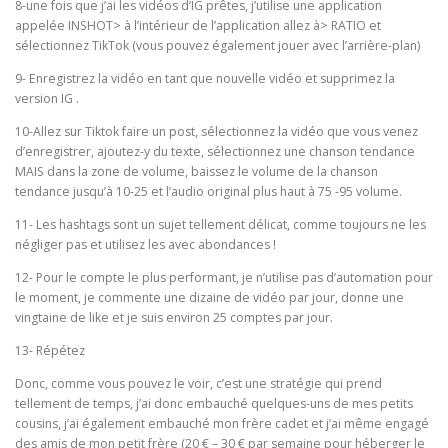
8-une fois que j’ai les vidéos d’IG prêtes, j’utilise une application
appelée INSHOT> à l’intérieur de l’application allez à> RATIO et
sélectionnez TikTok (vous pouvez également jouer avec l’arrière-plan)
9- Enregistrez la vidéo en tant que nouvelle vidéo et supprimez la
version IG .
10-Allez sur Tiktok faire un post, sélectionnez la vidéo que vous venez
d’enregistrer, ajoutez-y du texte, sélectionnez une chanson tendance
MAIS dans la zone de volume, baissez le volume de la chanson
tendance jusqu’à 10-25 et l’audio original plus haut à 75 -95 volume.
11- Les hashtags sont un sujet tellement délicat, comme toujours ne les
négliger pas et utilisez les avec abondances !
12- Pour le compte le plus performant, je n’utilise pas d’automation pour
le moment, je commente une dizaine de vidéo par jour, donne une
vingtaine de like et je suis environ 25 comptes par jour.
13- Répétez
Donc, comme vous pouvez le voir, c’est une stratégie qui prend
tellement de temps, j’ai donc embauché quelques-uns de mes petits
cousins, j’ai également embauché mon frère cadet et j’ai même engagé
des amis de mon petit frère (20 € – 30 € par semaine pour héberger le