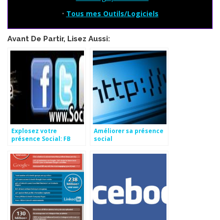
•
Tous mes Outils/Logiciels
Avant De Partir, Lisez Aussi:
Explosez votre
Améliorer sa présence
présence Social: FB
social
Fans, Tw followers, G+1,
YT vues…. Gratuit