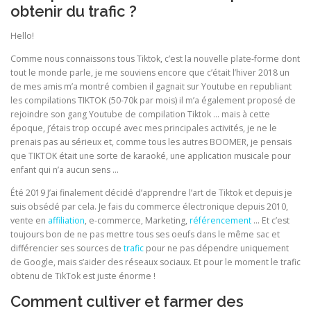
obtenir du trafic ?
Hello!
Comme nous connaissons tous Tiktok, c’est la nouvelle plate-forme dont
tout le monde parle, je me souviens encore que c’était l’hiver 2018 un
de mes amis m’a montré combien il gagnait sur Youtube en republiant
les compilations TIKTOK (50-70k par mois) il m’a également proposé de
rejoindre son gang Youtube de compilation Tiktok … mais à cette
époque, j’étais trop occupé avec mes principales activités, je ne le
prenais pas au sérieux et, comme tous les autres BOOMER, je pensais
que TIKTOK était une sorte de karaoké, une application musicale pour
enfant qui n’a aucun sens …
Été 2019 J’ai finalement décidé d’apprendre l’art de Tiktok et depuis je
suis obsédé par cela. Je fais du commerce électronique depuis 2010,
vente en
affiliation
, e-commerce, Marketing,
référencement
… Et c’est
toujours bon de ne pas mettre tous ses oeufs dans le même sac et
différencier ses sources de
trafic
pour ne pas dépendre uniquement
de Google, mais s’aider des réseaux sociaux. Et pour le moment le trafic
obtenu de TikTok est juste énorme !
Comment cultiver et farmer des