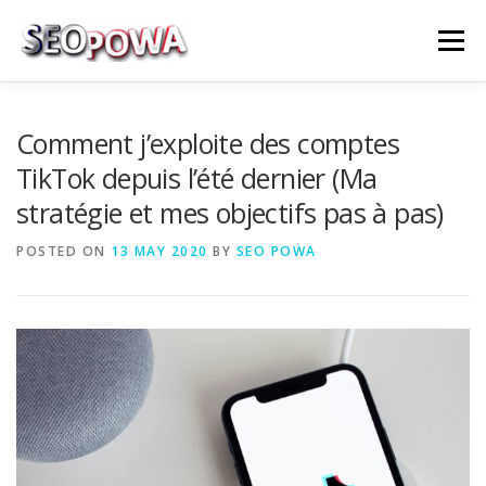
Skip to content
Menu
RÉFÉRENCEMENT
MARKETING
PLUS
Comment j’exploite des comptes
TikTok depuis l’été dernier (Ma
stratégie et mes objectifs pas à pas)
MES SERVICES
CONTACTEZ MOI
POSTED ON
13 MAY 2020
BY
SEO POWA