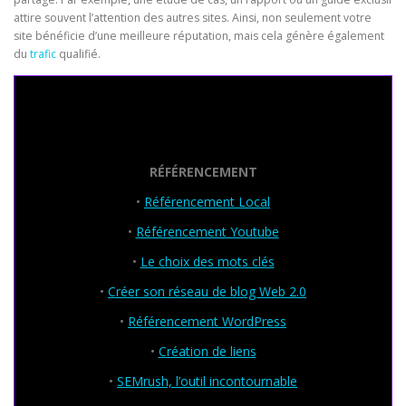
attire souvent l’attention des autres sites. Ainsi, non seulement votre
site bénéficie d’une meilleure réputation, mais cela génère également
du
trafic
qualifié.
Seo Powa
RÉFÉRENCEMENT
•
Référencement Local
•
Référencement Youtube
•
Le choix des mots clés
•
Créer son réseau de blog Web 2.0
•
Référencement WordPress
•
Création de liens
•
SEMrush, l’outil incontournable