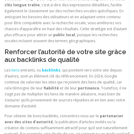
clés longue traîne
, c’est-à-dire des expressions détaillées, facilite
également le classement sur des recherches vocales spécifiques. En
anticipant les besoins des utilisateurs et en adaptant votre contenu
pour être compatible avec la recherche vocale, vous améliorez vos
chances d’apparaître en haut des résultats. Cette stratégie est d’autant
plus efficace pour attirer un
public local
, puisque les recherches
vocales incluent souvent des termes géographiques.
Renforcer l’autorité de votre site grâce
aux backlinks de qualité
Les
liens
entrants, ou
backlinks
, qui pointent vers votre site depuis
d’autres, sont un élément clé du référencement. En 2024, Google
continue de valoriser les sites qui reçoivent des liens de qualité, car
cela témoigne de leur
fiabilité
et de leur
pertinence
. Toutefois, il ne
s’agit pas de multiplier les liens de manière aléatoire, mais bien de
s’assurer qu’ils proviennent de sources réputées et en lien avec votre
domaine d’activité.
Pour obtenir de bons backlinks, concentrez-vous sur le
partenariat
avec des sites d’autorité
, la publication d’articles invités ou la
création de contenu suffisamment attractif pour qu’il soit naturellement
partagé. Par exemple, une étude de cas, un rapport ou un guide exclusif