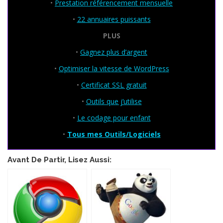
•
Prestation référencement mensuelle
•
22 annuaires puissants
PLUS
•
Gagnez plus d’argent
•
Optimiser la vitesse de WordPress
•
Certificat SSL gratuit
•
Outils que j’utilise
•
Le codage pour enfant
•
Tous mes Outils/Logiciels
Avant De Partir, Lisez Aussi: