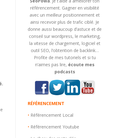
SeoPowa
. Je t’aide à améliorer ton
référencement. Gagner en visibilité
avec un meilleur positionnement et
ainsi recevoir plus de trafic ciblé. Je
donne aussi beaucoup d’astuce et de
conseil sur wordpress, le marketing,
la vitesse de chargement, logiciel et
outil SEO, l’obtention de backlink…
Profite de mes tutoriels et si tu
n’aimes pas lire,
écoute mes
podcasts
é.
RÉFÉRENCEMENT
ce
•
Référencement Local
•
Référencement Youtube