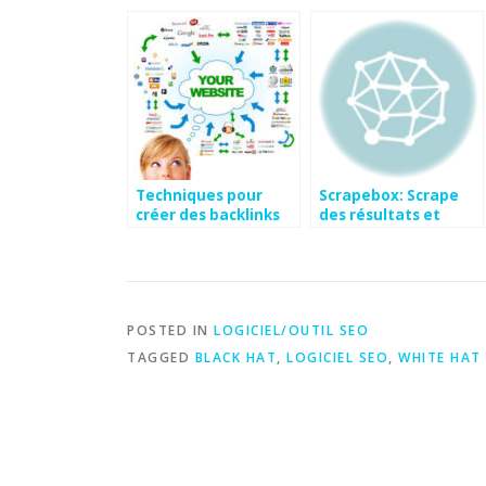
Techniques pour
Scrapebox: Scrape
créer des backlinks
des résultats et
commentaire en
masse
POSTED IN
LOGICIEL/OUTIL SEO
TAGGED
BLACK HAT
,
LOGICIEL SEO
,
WHITE HAT