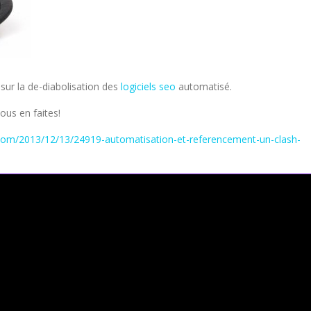
 sur la de-diabolisation des
logiciels seo
automatisé.
ous en faites!
om/2013/12/13/24919-automatisation-et-referencement-un-clash-