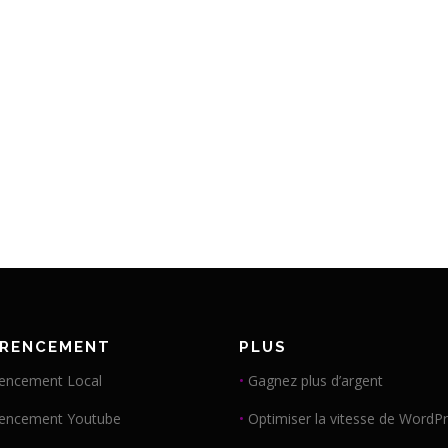
ÉRENCEMENT
PLUS
encement Local
•
Gagnez plus d’argent
rencement Youtube
•
Optimiser la vitesse de WordP