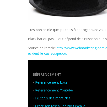
Très bon article que je tenais à partager avec vous
Black hat ou pas? Tout dépend de l’utilisation que v
Source de l’article:
http://www.webmarketing-com.c
evident-le-cas-scrapebox
Seo Powa
RÉFÉRENCEMENT
•
Référencement Local
•
Référencement Youtube
•
Le choix des mots clés
•
Créer son réseau de blog Web 2.0