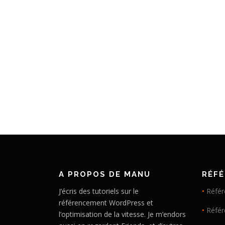
A PROPOS DE MANU
RÉF
J’écris des tutoriels sur le
•
Référ
référencement WordPress et
•
Réfé
l’optimisation de la vitesse. Je m’endors