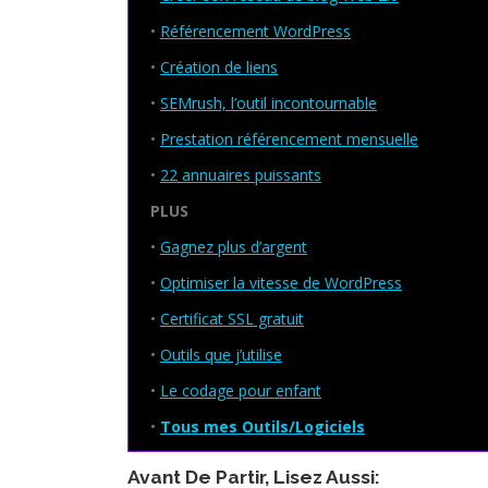
•
Référencement WordPress
•
Création de liens
•
SEMrush, l’outil incontournable
•
Prestation référencement mensuelle
•
22 annuaires puissants
PLUS
•
Gagnez plus d’argent
•
Optimiser la vitesse de WordPress
•
Certificat SSL gratuit
•
Outils que j’utilise
•
Le codage pour enfant
•
Tous mes Outils/Logiciels
Avant De Partir, Lisez Aussi: