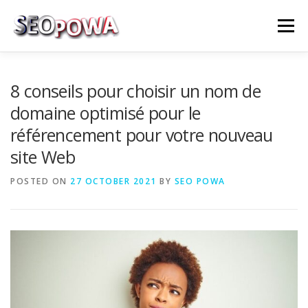
Skip to content
Menu
RÉFÉRENCEMENT
MARKETING
PLUS
8 conseils pour choisir un nom de
domaine optimisé pour le
référencement pour votre nouveau
MES SERVICES
CONTACTEZ MOI
site Web
POSTED ON
27 OCTOBER 2021
BY
SEO POWA