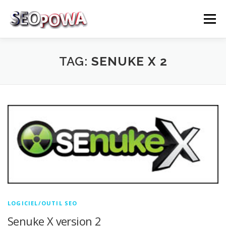
Skip to content
Menu
RÉFÉRENCEMENT
MARKETING
PLUS
TAG:
SENUKE X 2
MES SERVICES
CONTACTEZ MOI
LOGICIEL/OUTIL SEO
Senuke X version 2