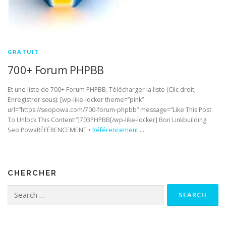
GRATUIT
700+ Forum PHPBB
Et une liste de 700+ Forum PHPBB. Télécharger la liste (Clic droit,
Enregistrer sous): [wp-like-locker theme=”pink”
url=”https://seopowa.com/700-forum-phpbb” message=”Like This Post
To Unlock This Content!”]703PHPBB[/wp-like-locker] Bon Linkbuilding
Seo PowaRÉFÉRENCEMENT •
Référencement
…
CHERCHER
Search for: