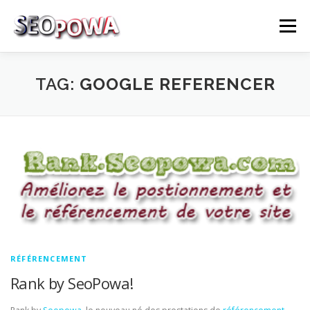
Skip to content
Menu
RÉFÉRENCEMENT
MARKETING
PLUS
TAG:
GOOGLE REFERENCER
MES SERVICES
CONTACTEZ MOI
RÉFÉRENCEMENT
Rank by SeoPowa!