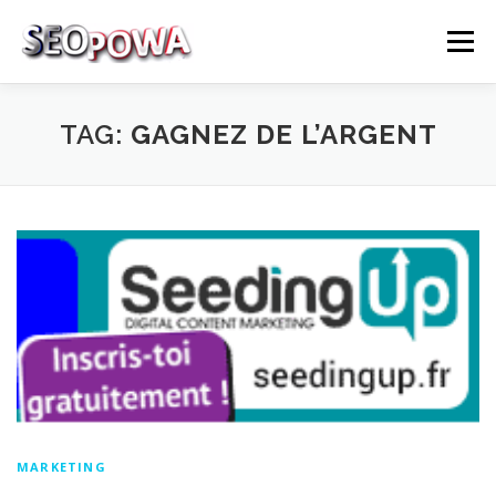
Skip to content
Menu
RÉFÉRENCEMENT
MARKETING
PLUS
TAG:
GAGNEZ DE L’ARGENT
MES SERVICES
CONTACTEZ MOI
MARKETING