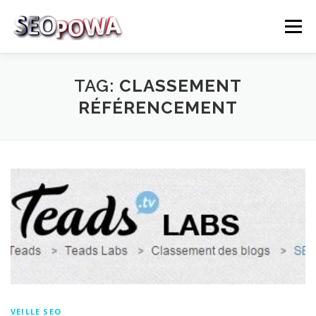
Skip to content
Menu
RÉFÉRENCEMENT
MARKETING
PLUS
TAG:
CLASSEMENT
RÉFÉRENCEMENT
MES SERVICES
CONTACTEZ MOI
VEILLE SEO