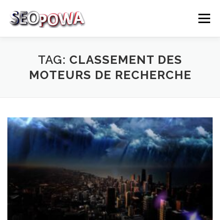
Skip to content
Menu
RÉFÉRENCEMENT
MARKETING
PLUS
TAG:
CLASSEMENT DES
MOTEURS DE RECHERCHE
MES SERVICES
CONTACTEZ MOI