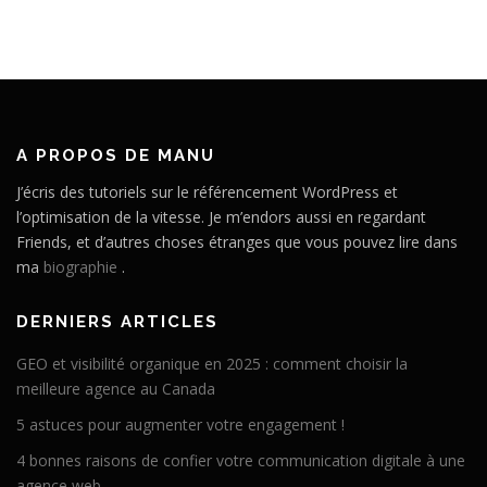
A PROPOS DE MANU
J’écris des tutoriels sur le référencement WordPress et
l’optimisation de la vitesse. Je m’endors aussi en regardant
Friends, et d’autres choses étranges que vous pouvez lire dans
ma
biographie
.
DERNIERS ARTICLES
GEO et visibilité organique en 2025 : comment choisir la
meilleure agence au Canada
5 astuces pour augmenter votre engagement !
4 bonnes raisons de confier votre communication digitale à une
agence web