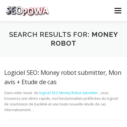
Skip to content
Menu
RÉFÉRENCEMENT
MARKETING
PLUS
SEARCH RESULTS FOR:
MONEY
ROBOT
MES SERVICES
CONTACTEZ MOI
Logiciel SEO: Money robot submitter, Mon
avis + Etude de cas
Dans cette revue du
logiciel SEO
Money Robot submitter
, vous
trouverez une démo rapide, nos fonctionnalités préférées du logiciel
de soumission de backlink et une toute nouvelle étude de cas.
Alternativement …